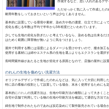
作成するなど、思い入れのあるデザ
ただせっかく気に入って作成したの
耐用年数をしっておきたいという声は少なくありません。
基本的に設置している環境や素材、染め方や色の濃度、仕立て方によっ
劣化を感じる年数は平均で半年から5年程度だといわれています。
少しでも生地の劣化を防ぎたいと考えているなら、染める色は出来るだ
はためく範囲に障害物が無いように気をつけましょう。
屋外で利用する際には湿度によるダメージを受けやすいので、撥水加工
使用する素材には綿やエステル系の生地を選ぶよりもエクスランを選択
長時間紫外線があたると生地が劣化する原因となので、店舗の屋外に設
のれんの生地を傷めない洗濯方法
オリジナルデザインで作成したのれんなどは、気に入って大切に利用し
特に店の看板の役割として設置している場合、末永く使用するためにも
基本的に
のれん
の洗濯方法は、生地や印刷方法の種類によって大きくこ
自宅や店舗で利用している物の生地や印刷方法を確認して適切な方法で
綿生地で制作されたものであれば反応染めにて製作販売されている場合