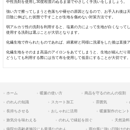
中性洗剤を使用し30度程度のぬるま湯でやさしく手洗いをしましょう。
強い力で擦ってしまうと色落ちや褪せの原因となるので、お手入れ後は
日陰に伸ばした状態で干すことが生地を傷めない対策方法です。
弱アルカリ性の洗剤を利用すると、塩素の力によって生地が白くなって
使用する洗剤は選ぶことが大切となります。
化繊生地で作られたものであれば、綿素材と同様に洗濯をした後は直接
化繊生地をそのまま高温のアイロンをあててしまうと、生地が縮んだり
どうしても利用する際には当て布を使用して低音にすることが大切です
ホーム
暖簾の使い方
商品を守るのれんの役割
のれんの知識
スカート加工
雰囲気
長持ちさせる
おしゃれに活用
暖簾製作のヒント
旅気分を味わえる
のれんで縁起を担ぐ
天然染料
病院や高齢者施設にも最適なのれん
雨や風に強い日除けの